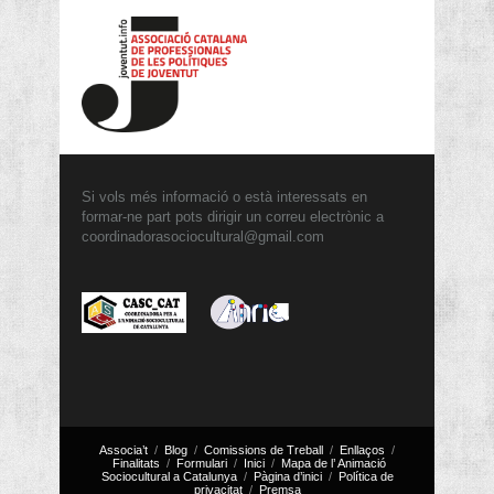
Si vols més informació o està interessats en
formar-ne part pots dirigir un correu electrònic a
coordinadorasociocultural@gmail.com
Associa’t
Blog
Comissions de Treball
Enllaços
Finalitats
Formulari
Inici
Mapa de l’ Animació
Sociocultural a Catalunya
Pàgina d’inici
Política de
privacitat
Premsa