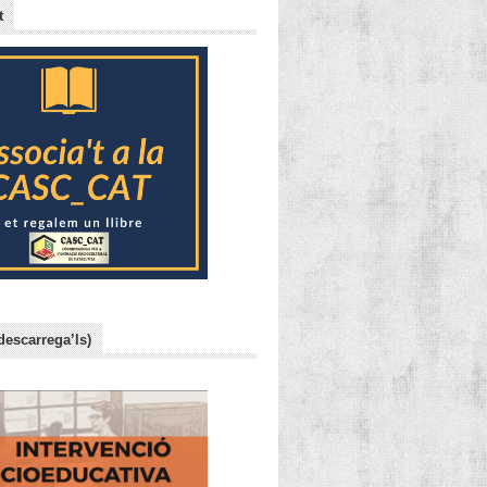
t
descarrega’ls)