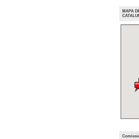
MAPA D
CATALU
Comissio