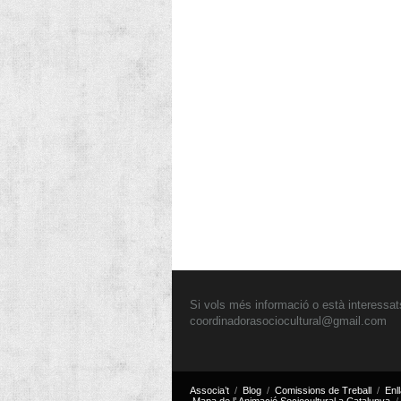
Si vols més informació o està interessats
coordinadorasociocultural@gmail.com
Associa’t
Blog
Comissions de Treball
Enl