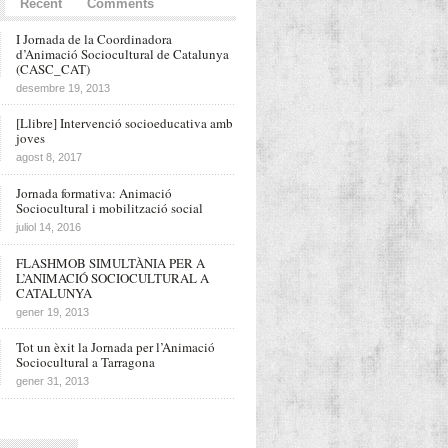
Recent
Comments
I Jornada de la Coordinadora
d’Animació Sociocultural de Catalunya
(CASC_CAT)
desembre 19, 2013
[Llibre] Intervenció socioeducativa amb
joves
agost 8, 2017
Jornada formativa: Animació
Sociocultural i mobilització social
juliol 14, 2016
FLASHMOB SIMULTÀNIA PER A
L’ANIMACIÓ SOCIOCULTURAL A
CATALUNYA
gener 19, 2013
Tot un èxit la Jornada per l’Animació
Sociocultural a Tarragona
gener 31, 2013