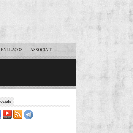
ENLLAÇOS
ASSOCIA’T
ocials