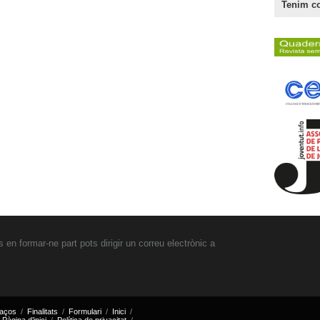
Tenim c
 en formar-ne part pots dirigir un correu electrònic a
laços
Finalitats
Formulari
Inici