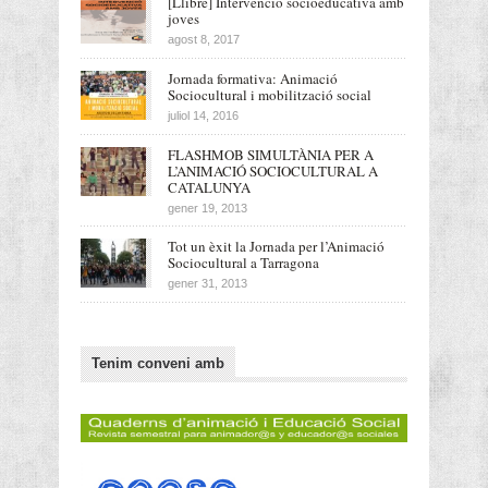
[Llibre] Intervenció socioeducativa amb
joves
agost 8, 2017
Jornada formativa: Animació
Sociocultural i mobilització social
juliol 14, 2016
FLASHMOB SIMULTÀNIA PER A
L’ANIMACIÓ SOCIOCULTURAL A
CATALUNYA
gener 19, 2013
Tot un èxit la Jornada per l’Animació
Sociocultural a Tarragona
gener 31, 2013
Tenim conveni amb