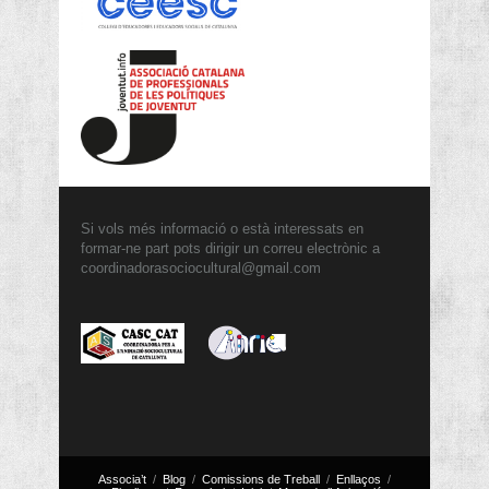
Si vols més informació o està interessats en
formar-ne part pots dirigir un correu electrònic a
coordinadorasociocultural@gmail.com
Associa’t
Blog
Comissions de Treball
Enllaços