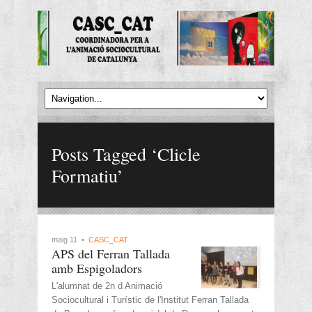
Posts Tagged ‘Clicle
Formatiu’
maig 11 •
CASC_CAT
APS del Ferran Tallada
amb Espigoladors
L'alumnat de 2n d Animació
Sociocultural i Turístic de l'Institut Ferran Tallada