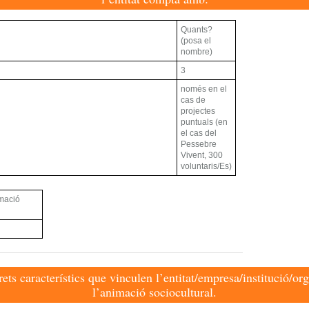
Quants?
(posa el
nombre)
3
només en el
cas de
projectes
puntuals (en
el cas del
Pessebre
Vivent, 300
voluntaris/Es)
mació
ets característics que vinculen l’entitat/empresa/institució/or
l’animació sociocultural.