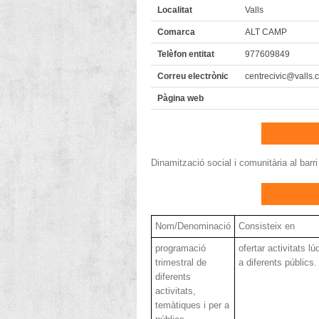
Localitat
Valls
Comarca
ALT CAMP
Telèfon entitat
977609849
Correu electrònic
centrecivic@valls.c
Pàgina web
Dinamització social i comunitària al barri
Nom/Denominació
Consisteix en
programació
ofertar activitats l
trimestral de
a diferents públics.
diferents
activitats,
temàtiques i per a