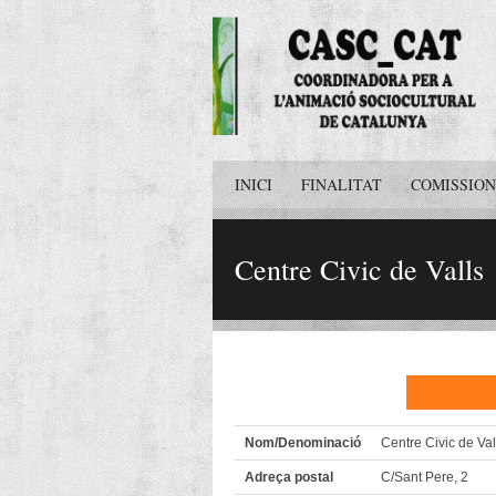
INICI
FINALITAT
COMISSION
Centre Civic de Valls
Nom/Denominació
Centre Civic de Val
Adreça postal
C/Sant Pere, 2