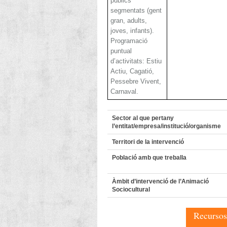
públics
segmentats (gent
gran, adults,
joves, infants).
Programació
puntual
d’activitats: Estiu
Actiu, Cagatió,
Pessebre Vivent,
Carnaval.
Sector al que pertany
l’entitat/empresa/institució/organisme
Territori de la intervenció
Població amb que treballa
Àmbit d’intervenció de l’Animació
Sociocultural
Recursos 