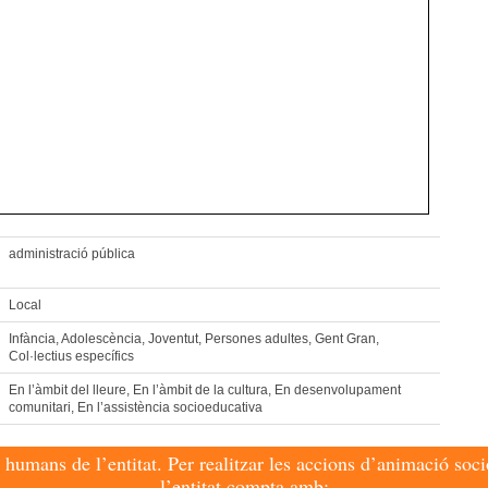
administració pública
Local
Infància, Adolescència, Joventut, Persones adultes, Gent Gran,
Col·lectius específics
En l’àmbit del lleure, En l’àmbit de la cultura, En desenvolupament
comunitari, En l’assistència socioeducativa
humans de l’entitat. Per realitzar les accions d’animació soci
l’entitat compta amb: