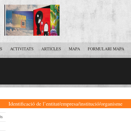
S
ACTIVITATS
ARTICLES
MAPA
FORMULARI MAPA
Identificació de l’entitat/empresa/institució/organisme
ls