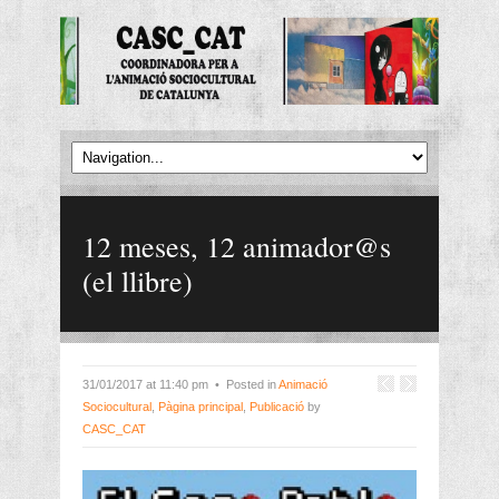
12 meses, 12 animador@s
(el llibre)
31/01/2017 at 11:40 pm • Posted in
Animació
Sociocultural
,
Pàgina principal
,
Publicació
by
CASC_CAT