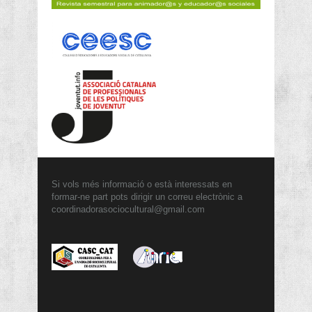
Si vols més informació o està interessats en
formar-ne part pots dirigir un correu electrònic a
coordinadorasociocultural@gmail.com