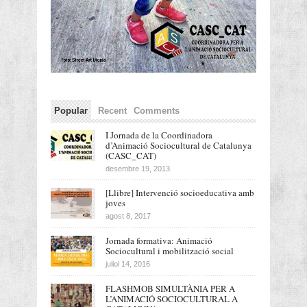
Popular
Recent
Comments
I Jornada de la Coordinadora
d’Animació Sociocultural de Catalunya
(CASC_CAT)
desembre 19, 2013
[Llibre] Intervenció socioeducativa amb
joves
agost 8, 2017
Jornada formativa: Animació
Sociocultural i mobilització social
juliol 14, 2016
FLASHMOB SIMULTÀNIA PER A
L’ANIMACIÓ SOCIOCULTURAL A