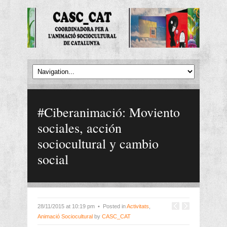
#Ciberanimació: Moviento
sociales, acción
sociocultural y cambio
social
28/11/2015 at 10:19 pm • Posted in
Activitats
,
Animació Sociocultural
by
CASC_CAT