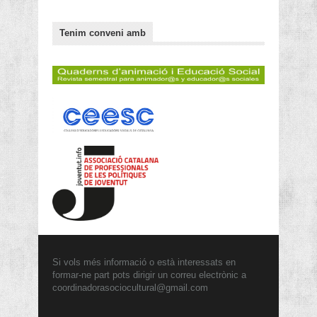
Tenim conveni amb
Si vols més informació o està interessats en
formar-ne part pots dirigir un correu electrònic a
coordinadorasociocultural@gmail.com