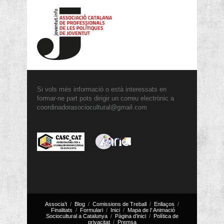
Si vols més informació o està interessats en
formar-ne part pots dirigir un correu electrònic a
coordinadorasociocultural@gmail.com
Associa’t
Blog
Comissions de Treball
Enllaços
Finalitats
Formulari
Inici
Mapa de l’ Animació
Sociocultural a Catalunya
Pàgina d’inici
Política de
privacitat
Premsa