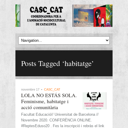
Posts Tagged ‘habitatge’
novembre 17 •
CASC_CAT
LOLA NO ESTÁS SOLA.
Feminisme, habitatge i
acció comunitària
Facultat Educació// Universitat de Barcelona //
Novembre 2020. CONFERÈNCIA ONLINE.
#ReptesEduso20 . Fes la inscripció i rebràs el link