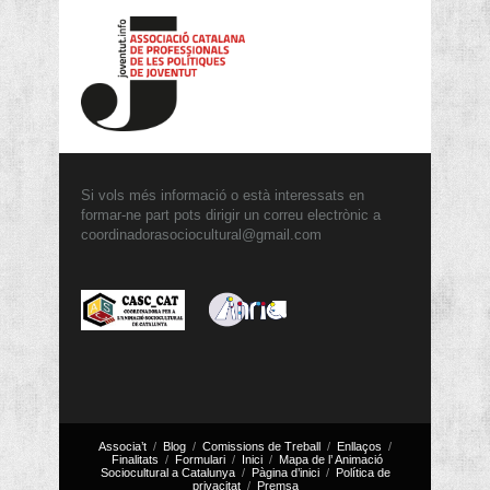
Si vols més informació o està interessats en
formar-ne part pots dirigir un correu electrònic a
coordinadorasociocultural@gmail.com
Associa’t
Blog
Comissions de Treball
Enllaços
Finalitats
Formulari
Inici
Mapa de l’ Animació
Sociocultural a Catalunya
Pàgina d’inici
Política de
privacitat
Premsa