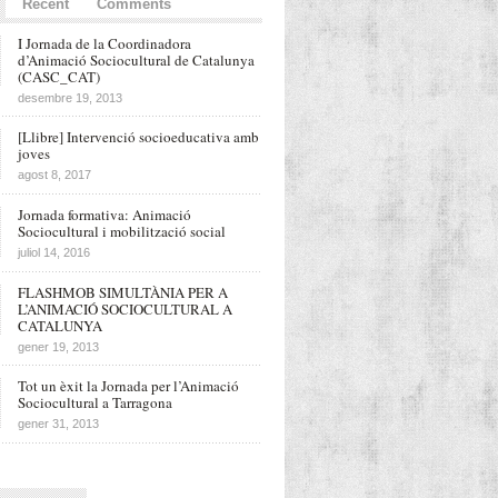
Recent
Comments
I Jornada de la Coordinadora
d’Animació Sociocultural de Catalunya
(CASC_CAT)
desembre 19, 2013
[Llibre] Intervenció socioeducativa amb
joves
agost 8, 2017
Jornada formativa: Animació
Sociocultural i mobilització social
juliol 14, 2016
FLASHMOB SIMULTÀNIA PER A
L’ANIMACIÓ SOCIOCULTURAL A
CATALUNYA
gener 19, 2013
Tot un èxit la Jornada per l’Animació
Sociocultural a Tarragona
gener 31, 2013