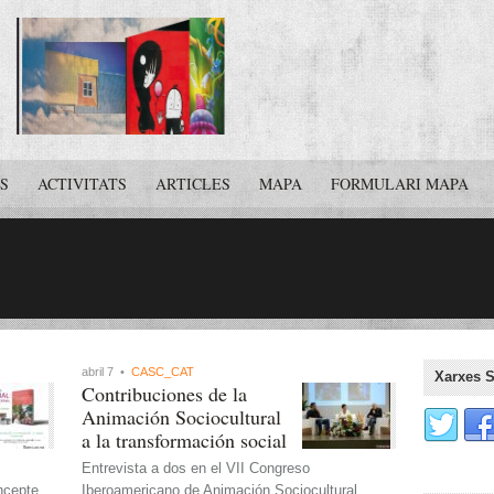
S
ACTIVITATS
ARTICLES
MAPA
FORMULARI MAPA
abril 7 •
CASC_CAT
Xarxes S
Contribuciones de la
Animación Sociocultural
a la transformación social
Entrevista a dos en el VII Congreso
oncepte
Iberoamericano de Animación Sociocultural,