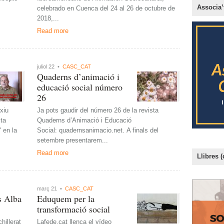
Associa’
celebrado en Cuenca del 24 al 26 de octubre de
2018,...
Read more
juliol 22 •
CASC_CAT
Quaderns d’animació i
educació social número
26
rxiu
Ja pots gaudir del número 26 de la revista
sta
Quaderns d’Animació i Educació
 en la
Social: quadernsanimacio.net. A finals del
setembre presentarem...
Read more
Llibres (
març 21 •
CASC_CAT
s Alba
Eduquem per la
transformació social
hillerat
Lafede.cat llença el vídeo