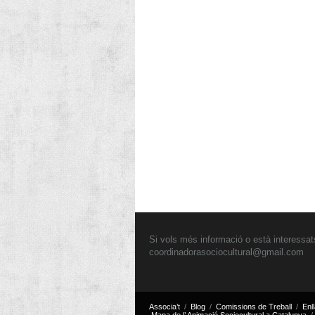
Si vols més informació o està interessats
coordinadorasociocultural@gmail.com
Associa’t
Blog
Comissions de Treball
Enl