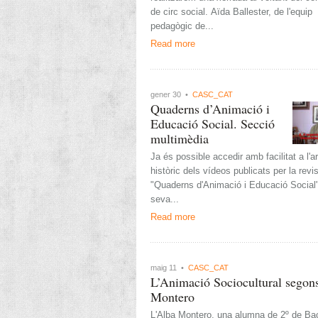
de circ social. Aïda Ballester, de l'equip
pedagògic de...
Read more
gener 30 •
CASC_CAT
Quaderns d’Animació i
Educació Social. Secció
multimèdia
Ja és possible accedir amb facilitat a l'a
històric dels vídeos publicats per la revi
"Quaderns d'Animació i Educació Social"
seva...
Read more
maig 11 •
CASC_CAT
L’Animació Sociocultural segon
Montero
L'Alba Montero, una alumna de 2º de Bac