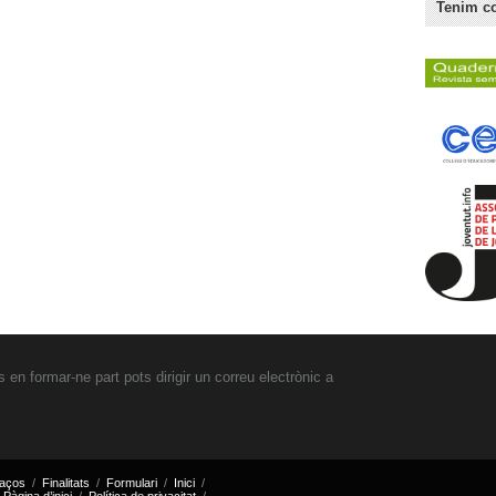
Tenim c
 en formar-ne part pots dirigir un correu electrònic a
laços
Finalitats
Formulari
Inici