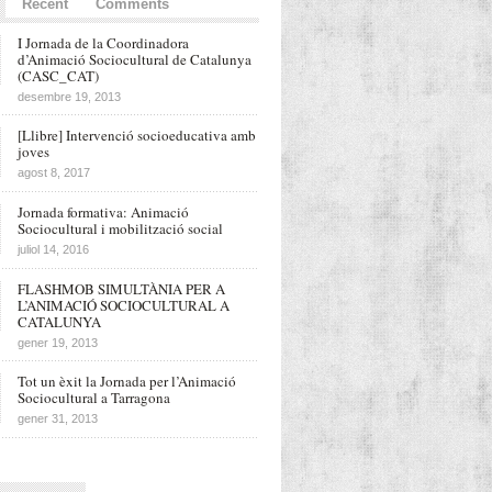
Recent
Comments
I Jornada de la Coordinadora
d’Animació Sociocultural de Catalunya
(CASC_CAT)
desembre 19, 2013
[Llibre] Intervenció socioeducativa amb
joves
agost 8, 2017
Jornada formativa: Animació
Sociocultural i mobilització social
juliol 14, 2016
FLASHMOB SIMULTÀNIA PER A
L’ANIMACIÓ SOCIOCULTURAL A
CATALUNYA
gener 19, 2013
Tot un èxit la Jornada per l’Animació
Sociocultural a Tarragona
gener 31, 2013