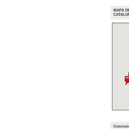
MAPA D
CATALU
Comissio