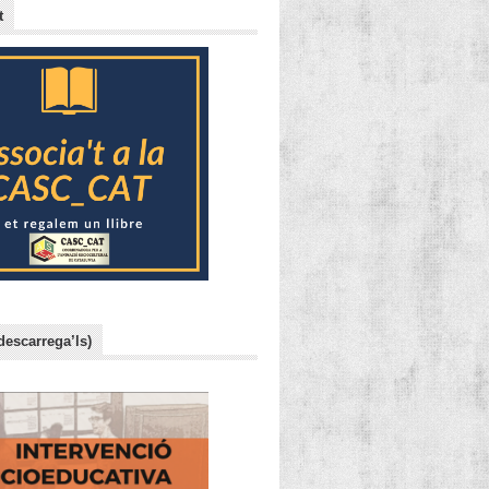
t
descarrega’ls)