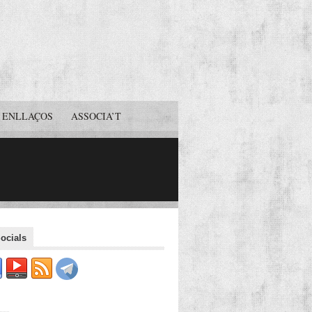
ENLLAÇOS
ASSOCIA’T
ocials