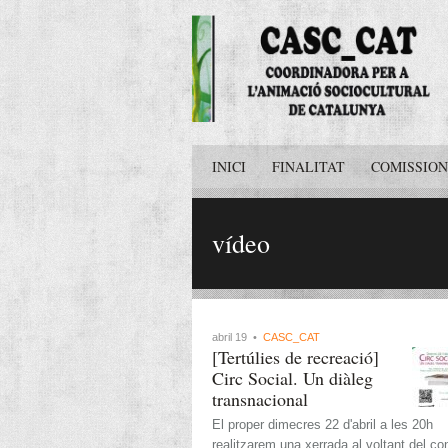
INICI
FINALITAT
COMISSION
vídeo
abril 19 •
CASC_CAT
[Tertúlies de recreació]
Circ Social. Un diàleg
transnacional
El proper dimecres 22 d'abril a les 20h
realitzarem una xerrada al voltant del c