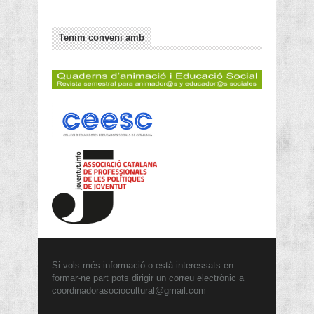
Tenim conveni amb
Si vols més informació o està interessats en
formar-ne part pots dirigir un correu electrònic a
coordinadorasociocultural@gmail.com