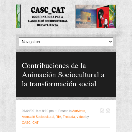
Contribuciones de la
Animación Sociocultural a
la transformación social
07/04/2019 at 9:19 pm • Posted in
Activitats
,
Animació Sociocultural
,
RIA
,
Trobada
,
vídeo
by
CASC_CAT