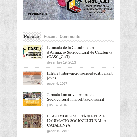
Popular
Recent
Comments
I Jornada de la Coordinadora
d’Animació Sociocultural de Catalunya
(CASC_CAT)
desembre 19, 2013
[Llibre] Intervenció socioeducativa amb
joves
agost 8, 2017
Jornada formativa: Animació
Sociocultural i mobilització social
juliol 14, 2016
FLASHMOB SIMULTÀNIA PER A
L’ANIMACIÓ SOCIOCULTURAL A
CATALUNYA
gener 19, 2013