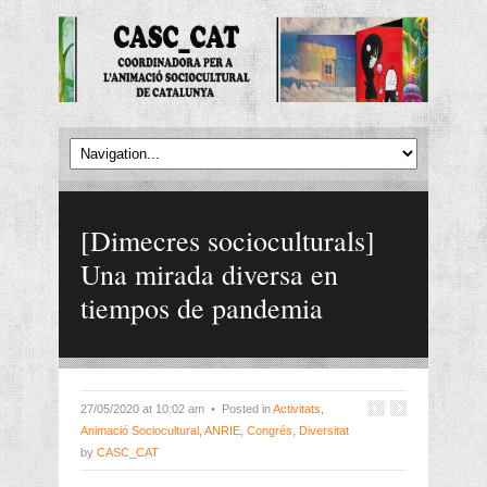
[Dimecres socioculturals]
Una mirada diversa en
tiempos de pandemia
27/05/2020 at 10:02 am • Posted in
Activitats
,
Animació Sociocultural
,
ANRIE
,
Congrés
,
Diversitat
by
CASC_CAT