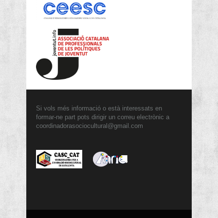
Si vols més informació o està interessats en
formar-ne part pots dirigir un correu electrònic a
coordinadorasociocultural@gmail.com