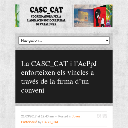
La CASC_CAT i l’AcPpJ
enforteixen els vincles a
través de la firma d’un
conveni
21/03/2017 at 12:43 am • Posted in
Joves
,
Participació
by
CASC_CAT