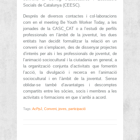
Socials de Catalunya (CEESC).
Després de diversos contactes i col·laboracions
com en el meeting Be Youth Worker Today, a les
jornades de la CASC_CAT o a l’estudi de perfils
professionals en l’àmbit de la joventut, les dues
entitats han decidit formalitzar la relació en un
conveni on s’emplacen, des de dissenyar projectes
d’interès per als i les professionals de joventut, de
l’animació sociocultural i la ciutadania en general, a
la organització conjunta d’activitats que fomentin
l’acció, la divulgació i recerca en l’animació
sociocultural i en l’àmbit de la joventut. Sense
oblidar-se també d’avantatges i descomptes
compartits entre les sòcies, socis i membres a les
activitats o formacions en que s’arribi a acord.
Tags:
AcPpJ
,
Conveni
,
joves
,
participació