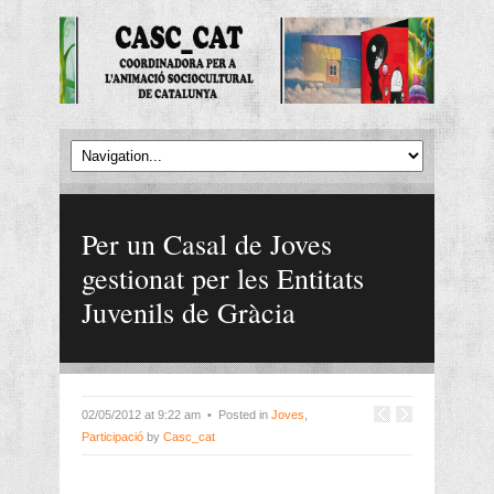
Per un Casal de Joves
gestionat per les Entitats
Juvenils de Gràcia
02/05/2012 at 9:22 am • Posted in
Joves
,
Participació
by
Casc_cat