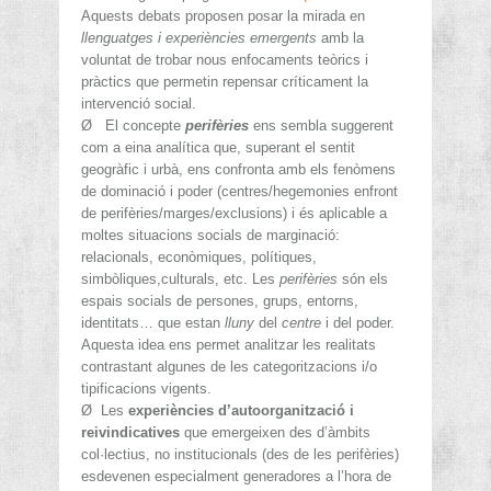
Aquests debats proposen posar la mirada en
llenguatges i experiències emergents
amb la
voluntat de trobar nous enfocaments teòrics i
pràctics que permetin repensar críticament la
intervenció social.
Ø
El concepte
perifèries
ens sembla suggerent
com a eina analítica que, superant el sentit
geogràfic i urbà, ens confronta amb els fenòmens
de dominació i poder (centres/hegemonies enfront
de perifèries/marges/exclusions) i és aplicable a
moltes situacions socials de marginació:
relacionals, econòmiques, polítiques,
simbòliques,culturals, etc. Les
perifèries
són els
espais socials de persones, grups, entorns,
identitats… que estan
lluny
del
centre
i del poder.
Aquesta idea ens permet analitzar les realitats
contrastant algunes de les categoritzacions i/o
tipificacions vigents.
Ø
Les
experiències d’autoorganització i
reivindicatives
que emergeixen des d’àmbits
col·lectius, no institucionals (des de les perifèries)
esdevenen especialment generadores a l’hora de