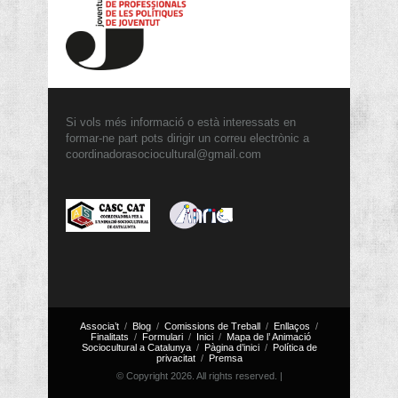
Si vols més informació o està interessats en
formar-ne part pots dirigir un correu electrònic a
coordinadorasociocultural@gmail.com
Associa’t
Blog
Comissions de Treball
Enllaços
Finalitats
Formulari
Inici
Mapa de l’ Animació
Sociocultural a Catalunya
Pàgina d’inici
Política de
privacitat
Premsa
© Copyright 2026. All rights reserved. |