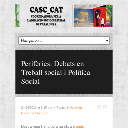
Perifèries: Debats en
Treball social i Política
Social
24/04/2012 at 6:10 pm • Posted in
Activitats
,
Cicles
by
Casc_cat
Descarrega´t el programa clicant
aquí
.