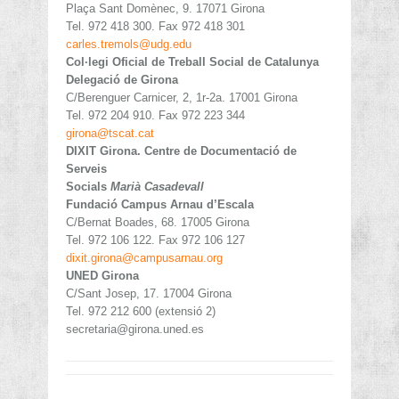
Plaça Sant Domènec, 9. 17071 Girona
Tel. 972 418 300. Fax 972 418 301
carles.tremols@udg.edu
Col·legi Oficial de Treball Social de Catalunya
Delegació de Girona
C/Berenguer Carnicer, 2, 1r-2a. 17001 Girona
Tel. 972 204 910. Fax 972 223 344
girona@tscat.cat
DIXIT Girona. Centre de Documentació de
Serveis
Socials
Marià Casadevall
Fundació Campus Arnau d’Escala
C/Bernat Boades, 68. 17005 Girona
Tel. 972 106 122. Fax 972 106 127
dixit.girona@campusarnau.org
UNED Girona
C/Sant Josep, 17. 17004 Girona
Tel. 972 212 600 (extensió 2)
secretaria@girona.uned.es