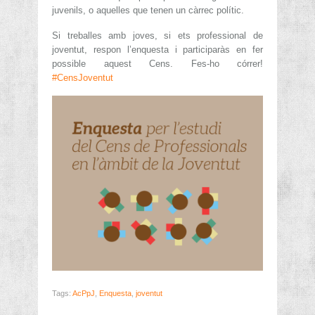
juvenils, o aquelles que tenen un càrrec polític.
Si treballes amb joves, si ets professional de
joventut, respon l’enquesta i participaràs en fer
possible aquest Cens. Fes-ho córrer!
#CensJoventut
Tags:
AcPpJ
,
Enquesta
,
joventut