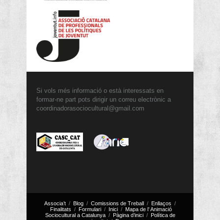
Si vols més informació o està interessats en
formar-ne part pots dirigir un correu electrònic a
coordinadorasociocultural@gmail.com
Associa’t
Blog
Comissions de Treball
Enllaços
Finalitats
Formulari
Inici
Mapa de l’ Animació
Sociocultural a Catalunya
Pàgina d’inici
Política de