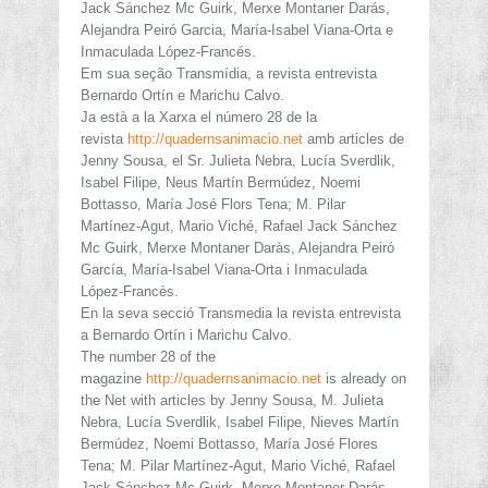
Jack Sánchez Mc Guirk, Merxe Montaner Darás,
Alejandra Peiró Garcia, María-Isabel Viana-Orta e
Inmaculada López-Francés.
Em sua seção Transmídia, a revista entrevista
Bernardo Ortín e Marichu Calvo.
Ja està a la Xarxa el número 28 de la
revista
http://quadernsanimacio.net
amb articles de
Jenny Sousa, el Sr. Julieta Nebra, Lucía Sverdlik,
Isabel Filipe, Neus Martín Bermúdez, Noemi
Bottasso, María José Flors Tena; M. Pilar
Martínez-Agut, Mario Viché, Rafael Jack Sánchez
Mc Guirk, Merxe Montaner Daràs, Alejandra Peiró
García, María-Isabel Viana-Orta i Inmaculada
López-Francès.
En la seva secció Transmedia la revista entrevista
a Bernardo Ortín i Marichu Calvo.
The number 28 of the
magazine
http://quadernsanimacio.net
is already on
the Net with articles by Jenny Sousa, M. Julieta
Nebra, Lucía Sverdlik, Isabel Filipe, Nieves Martín
Bermúdez, Noemi Bottasso, María José Flores
Tena; M. Pilar Martínez-Agut, Mario Viché, Rafael
Jack Sánchez Mc Guirk, Merxe Montaner Darás,