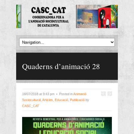
Quaderns d’animació 28
18/07/2018 at 9:43 pm • Posted in
Animació
Sociocultural
,
Articles
,
Educació
,
Publicació
by
CASC_CAT