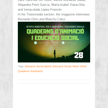
Alejandra Peiró García, María-Isabel Viana-Orta
and Inmaculada López-Francés.
In his Transmedia section, the magazine interviews
Bernardo Ortín and Marichu Calvo
Tags:
Animació Sociocultural
,
Educació Social
,
Mario Viché
,
Quaderns d'animació