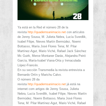
Ya está en la Red el número 28 de la
revista
http://quadernsanimacio.net
con artículos
de Jenny Sousa, M. Julieta Nebra, Lucía Sverdlik,
Isabel Filipe, Nieves Martín Bermúdez, Noemi
Bottasso, María José Flores Tena; M. Pilar
Martínez-Agut, Mario Viché, Rafael Jack Sánchez
Mc Guirk, Merxe Montaner Darás, Alejandra Peiró
García, María-Isabel Viana-Orta y Inmaculada
López-Francés.
En su sección Transmedia la revista entrevista a
Bernardo Ortín y Marichu Calvo.
O número 28 da
revista
http://quadernsanimacio.net
já está na
internet com artigos de Jenny Sousa, Julieta
Nebra, Lucía Sverdlik, Isabel Filipe, Nieves Martín
Bermúdez, Noemi Bottasso, Maria José Flores
Tena; M. Pilar Martínez-Agut, Mario Viché, Rafael