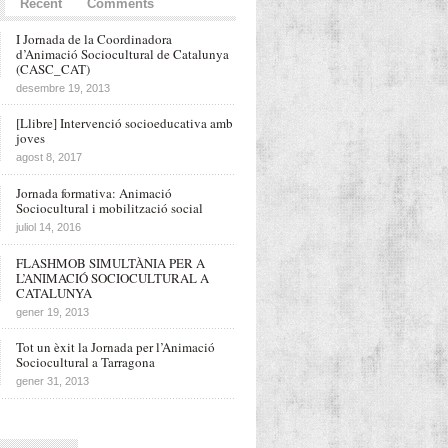
Recent
Comments
I Jornada de la Coordinadora
d’Animació Sociocultural de Catalunya
(CASC_CAT)
desembre 19, 2013
[Llibre] Intervenció socioeducativa amb
joves
agost 8, 2017
Jornada formativa: Animació
Sociocultural i mobilització social
juliol 14, 2016
FLASHMOB SIMULTÀNIA PER A
L’ANIMACIÓ SOCIOCULTURAL A
CATALUNYA
gener 19, 2013
Tot un èxit la Jornada per l’Animació
Sociocultural a Tarragona
gener 31, 2013