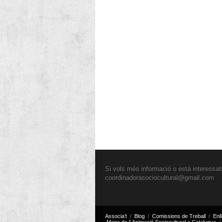
Si vols més informació o està interessats
coordinadorasociocultural@gmail.com
Associa’t
Blog
Comissions de Treball
Enl