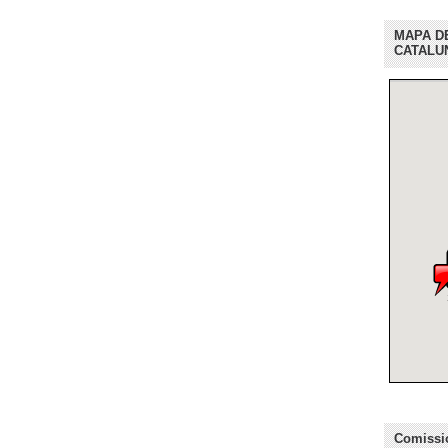
MAPA D
CATALU
Comissio