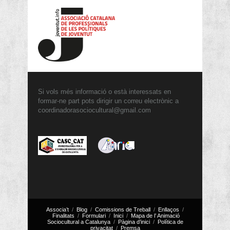
Si vols més informació o està interessats en
formar-ne part pots dirigir un correu electrònic a
coordinadorasociocultural@gmail.com
Associa’t
Blog
Comissions de Treball
Enllaços
Finalitats
Formulari
Inici
Mapa de l’ Animació
Sociocultural a Catalunya
Pàgina d’inici
Política de
privacitat
Premsa