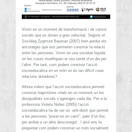
Vivim en un moment de transformació i de canvis
socials que es donen a gran velocitat. Segons el
Sociòleg Zygmunt Bauman (2007) hem perdut els
ancoratges que ens permeten construir la relació
entre les persones. Vivim en una societat líquida
on les coses modifiquen el seu sentit d’un dia per
l’altre. Per tant, com podem construir l’acció
socioeducativa en un món on és tan difícil crear
relacions duradores?
Alhora volem que l’acció socioeducativa permeti
construir trajectòries vitals en un moment on les
desigualtats socials s’agreugen cada dia. Per a la
professora Violeta Núñez (2005) l’acció
socioeducativa ha de ser un anti-destí que permet
a les persones “posar-se en camí”, patir d’un lloc
per arribar a un altre desconegut. I això ens fa
preguntar com podem construir un món socialment