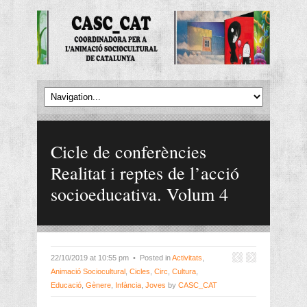
Cicle de conferències
Realitat i reptes de l’acció
socioeducativa. Volum 4
22/10/2019 at 10:55 pm • Posted in
Activitats
,
Animació Sociocultural
,
Cicles
,
Circ
,
Cultura
,
Educació
,
Gènere
,
Infància
,
Joves
by
CASC_CAT