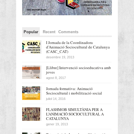
Popular
Recent
Comments
I Jornada de la Coordinadora
d’Animació Sociocultural de Catalunya
(CASC_CAT)
desembre 19, 2013
[Llibre] Intervenció socioeducativa amb
joves
agost 8, 2017
Jornada formativa: Animació
Sociocultural i mobilització social
juliol 14, 2016
FLASHMOB SIMULTÀNIA PER A
L’ANIMACIÓ SOCIOCULTURAL A
CATALUNYA
gener 19, 2013