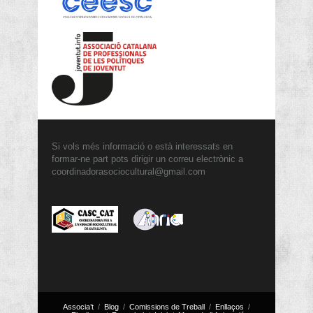
Si vols més informació o està interessats en
formar-ne part pots dirigir un correu electrònic a
coordinadorasociocultural@gmail.com
Associa’t
Blog
Comissions de Treball
Enllaços