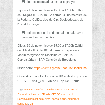
El circ socioeducatiu a l’estat espanyol
Dijous 21 de novembre de 15.30 a 17.30h Edifici
del Migdia II. Aula 101. A càrrec d’una membre de
la Federació d’Escoles de Circ Socioeducatiu de
l’Estat Espanyol
El codi genètic o el codi postal. La salut amb
perspectiva comunitària
Dijous 28 de novembre de 15.30 a 17.30h Edifici
del Migdia II. Aula 101. A càrrec d’Esperanza
Martin Metgessa de Medicina de Família i
Comunitària a l’EAP Congrés de Barcelona
Inscripció
:
https://forms.gle/BeZsatCBvUsauNum7
Organitza:
Facultat Educació UB amb el suport de
CEESC, CASC_CAT i Ateneu Popular 9Barris
Tags:
Acció comunitària
,
acció sociocultural
,
Animació
Sociocultural
,
Ateneu 9Barris
,
CEESC
,
circ social
,
Desenvolupament comunitari
,
dones
,
salut comunitària
,
sense llar
,
UB