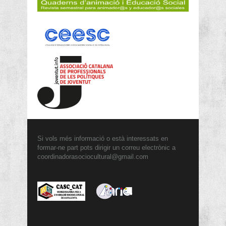
Si vols més informació o està interessats en
formar-ne part pots dirigir un correu electrònic a
coordinadorasociocultural@gmail.com