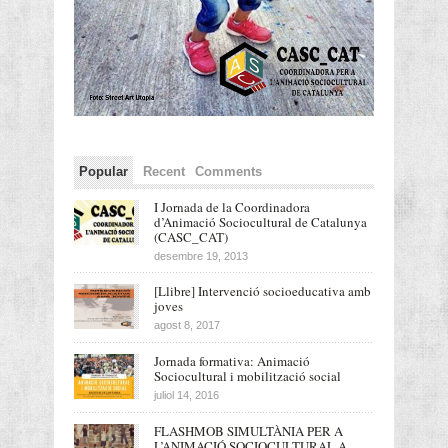
Popular
Recent
Comments
I Jornada de la Coordinadora
d’Animació Sociocultural de Catalunya
(CASC_CAT)
desembre 19, 2013
[Llibre] Intervenció socioeducativa amb
joves
agost 8, 2017
Jornada formativa: Animació
Sociocultural i mobilització social
juliol 14, 2016
FLASHMOB SIMULTÀNIA PER A
L’ANIMACIÓ SOCIOCULTURAL A