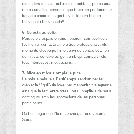
educadors socials, col·lectius i entitats, professorat
i totes aquelles persones que treballen per fomentar
la participació de la gent jove. Tothom hi serà
benvingut i benvinguda!!
6- No estaràs sol/a
Perquè els espais on ens trobarem són acollidors i
faciliten el contacte amb altres professionals, els
moments d’esbarjo, l’intercanvi de contactes… en
definitiva, coneixeràs gent amb qui compartir els
teus interessos, motivacions…
7- Mica en mica s’omple la pica
I a més a més, els PartiCamps serviran per fer
créixer la ViquiGuiaJove, per mantenir viva aquesta
eina que la fem entre totes i tots i omplir-la de nous
continguts amb les aportacions de les persones
participants.
De ben segur que t’hem convençut, ens veíem a
Seròs.