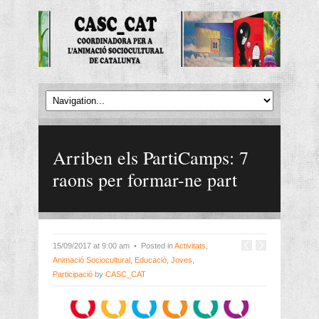
Arriben els PartiCamps: 7
raons per formar-ne part
15/09/2017 at 9:00 am • Posted in
Activitats
,
Animació Sociocultural
,
Educació
,
Joves
,
Participació
by
CASC_CAT