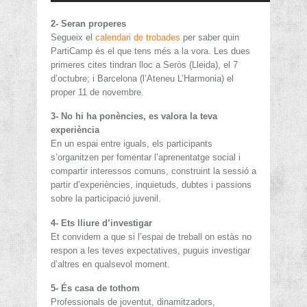
2- Seran properes
Segueix el
calendari de trobades
per saber quin
PartiCamp és el que tens més a la vora. Les dues
primeres cites tindran lloc a Seròs (Lleida), el 7
d’octubre; i Barcelona (l’Ateneu L’Harmonia) el
proper 11 de novembre.
3- No hi ha ponències, es valora la teva
experiència
En un espai entre iguals, els participants
s’organitzen per fomentar l’aprenentatge social i
compartir interessos comuns, construint la sessió a
partir d’experiències, inquietuds, dubtes i passions
sobre la participació juvenil.
4- Ets lliure d’investigar
Et convidem a que si l’espai de treball on estàs no
respon a les teves expectatives, puguis investigar
d’altres en qualsevol moment.
5- És casa de tothom
Professionals de joventut, dinamitzadors,