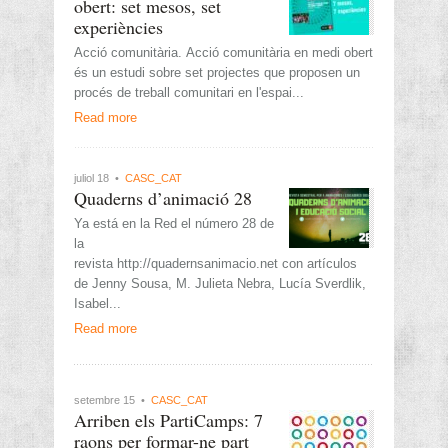
obert: set mesos, set
experiències
Acció comunitària. Acció comunitària en medi obert
és un estudi sobre set projectes que proposen un
procés de treball comunitari en l'espai...
Read more
juliol 18 •
CASC_CAT
Quaderns d’animació 28
Ya está en la Red el número 28 de
la
revista http://quadernsanimacio.net con artículos
de Jenny Sousa, M. Julieta Nebra, Lucía Sverdlik,
Isabel...
Read more
setembre 15 •
CASC_CAT
Arriben els PartiCamps: 7
raons per formar-ne part