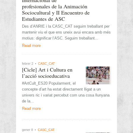
profesionales de la Animación
Sociocultural y II Encuentro de
Estudiantes de ASC
Des d’ANRIE i la CASC_CAT seguim treballant per
mantenir viu el que ens uneix avui encara amb més
motius: dignificar l’ASC. Seguim treballant...
Read more
febrer 2 •
CASC_CAT
[Cicle] Art i Cultura en
l’acció socioeducativa
#ArtCult_ES20 Popularment, el
concepte d’art ha estat directament lligat a un
univers ric i variat percebut com una cosa llunyana
de la...
Read more
gener 8 •
CASC_CAT