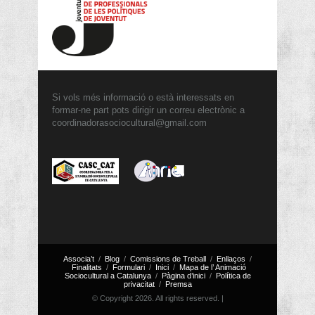
Si vols més informació o està interessats en
formar-ne part pots dirigir un correu electrònic a
coordinadorasociocultural@gmail.com
Associa’t
Blog
Comissions de Treball
Enllaços
Finalitats
Formulari
Inici
Mapa de l’ Animació
Sociocultural a Catalunya
Pàgina d’inici
Política de
privacitat
Premsa
© Copyright 2026. All rights reserved. |