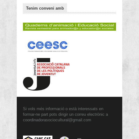
Tenim conveni amb
Si vols més informació o està interessats en
formar-ne part pots dirigir un correu electrònic a
coordinadorasociocultural@gmail.com