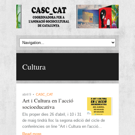
Cultura
abril 9 •
CASC_CAT
Art i Cultura en l’acció
socioeducativa
Els proper dies 26 d'abril, i 10 i 31
de maig tindrà lloc la segona edició del cicle de
conferències on line "Art i Cultura en l'acció...
Read more