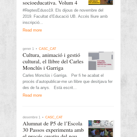
socioeducativa. Volum 4
#ReptesEduso19. Els dijous de novembre del
2019. Facultat d’Educació UB. Accés lliure amb
inscripció...
Read more
gener 1 •
CASC_CAT
Cultura, animació i gestió
cultural, el llibre del Carles
Monclús i Garriga
Carles Monclús i Garriga. Per fi he acabat el
procés d’autopublicar-me un llibre que desitjava fer
des de fa anys. Està escrit...
Read more
desembre 1 •
CASC_CAT
Alumnat de P5 de l’Escola
30 Passos experimenta amb
el procés creatiu del nou