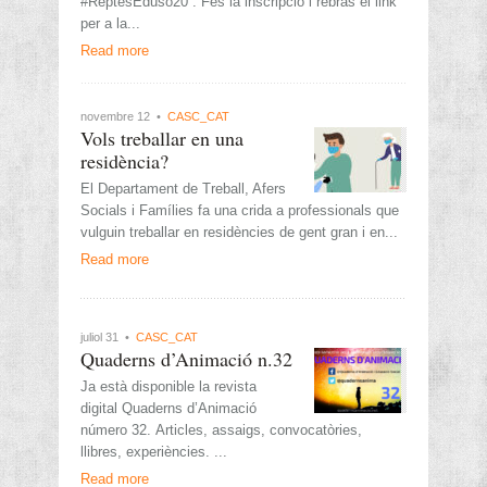
#ReptesEduso20 . Fes la inscripció i rebràs el link
per a la...
Read more
novembre 12 •
CASC_CAT
Vols treballar en una
residència?
El Departament de Treball, Afers
Socials i Famílies fa una crida a professionals que
vulguin treballar en residències de gent gran i en...
Read more
juliol 31 •
CASC_CAT
Quaderns d’Animació n.32
Ja està disponible la revista
digital Quaderns d’Animació
número 32. Articles, assaigs, convocatòries,
llibres, experiències. ...
Read more