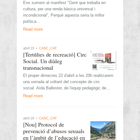
Ens sumem al manifest "Gent que treballa en
cultura, per una renda bàsica universal i
incondicional", Perquè aquesta seria la millor
política...
Read more
abril 19 •
CASC_CAT
[Tertúlies de recreació] Circ
Social. Un diàleg
transnacional
El proper dimecres 22 d'abril a les 20h realitzarem
una xerrada al voltant del concepte de circ
social. Aïda Ballester, de l'equip pedagògic de...
Read more
abril 18 •
CASC_CAT
[Nou] Protocol de
prevenció d’abusos sexuals
en l’àmbit de l’educació en