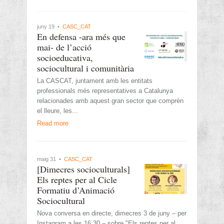
juny 19 •
CASC_CAT
En defensa -ara més que
mai- de l’acció
socioeducativa,
sociocultural i comunitària
La CASCAT, juntament amb les entitats
professionals més representatives a Catalunya
relacionades amb aquest gran sector que comprèn
el lleure, les...
Read more
maig 31 •
CASC_CAT
[Dimecres socioculturals]
Els reptes per al Cicle
Formatiu d’Animació
Sociocultural
Nova conversa en directe, dimecres 3 de juny – per
Instagram a les 16:30 – sobre "Els reptes per al